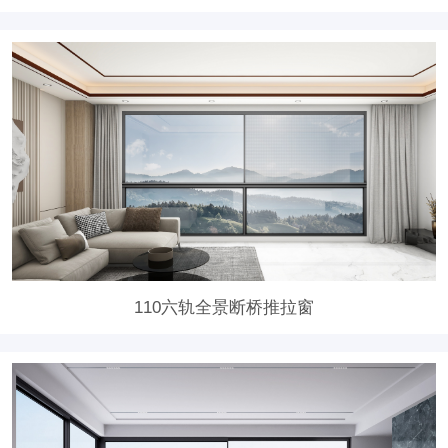
110六轨全景断桥推拉窗