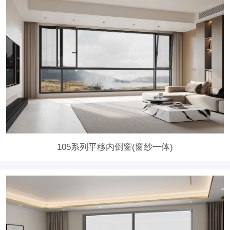
105系列平移内倒窗(窗纱一体)