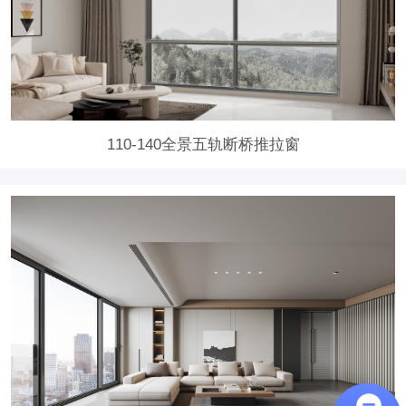
110-140全景五轨断桥推拉窗